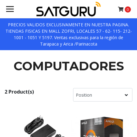
0
PRECIOS VALIDOS EXCLUSIVAMENTE EN NUESTRA PAGINA.
TIENDAS FISICAS EN MALL ZOFRI, LOCALES 57 - 62- 115- 212-
1001 - 1051 Y 5197. Ventas exclusivas para la región de
Tarapaca y Arica /Parinacota
COMPUTADORES
2 Product(s)