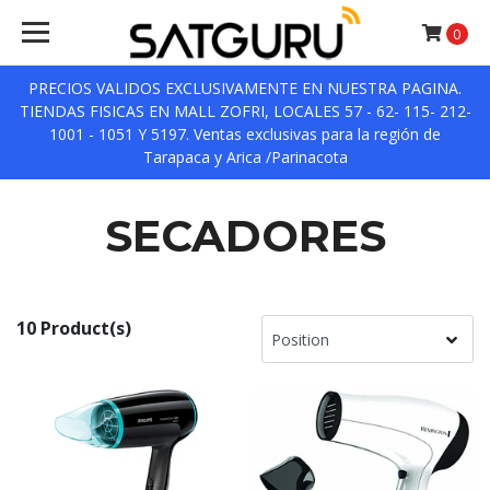
0
PRECIOS VALIDOS EXCLUSIVAMENTE EN NUESTRA PAGINA.
TIENDAS FISICAS EN MALL ZOFRI, LOCALES 57 - 62- 115- 212-
1001 - 1051 Y 5197. Ventas exclusivas para la región de
Tarapaca y Arica /Parinacota
SECADORES
10 Product(s)