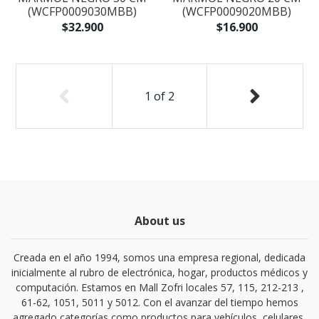
(WCFP0009030MBB)
(WCFP0009020MBB)
$32.900
$16.900
1
of
2
About us
Creada en el año 1994, somos una empresa regional, dedicada
inicialmente al rubro de electrónica, hogar, productos médicos y
computación. Estamos en Mall Zofri locales 57, 115, 212-213 ,
61-62, 1051, 5011 y 5012. Con el avanzar del tiempo hemos
agregado categorías como productos para vehículos, celulares,