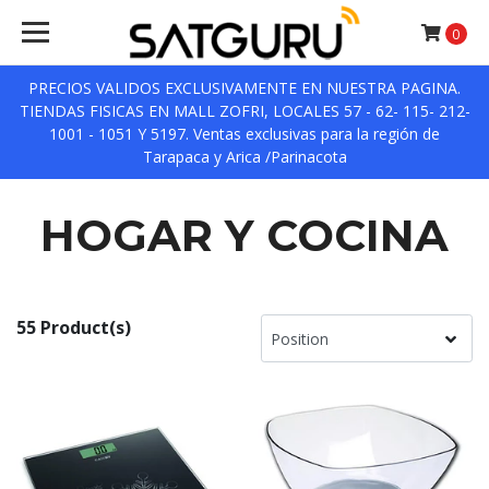
0
PRECIOS VALIDOS EXCLUSIVAMENTE EN NUESTRA PAGINA.
TIENDAS FISICAS EN MALL ZOFRI, LOCALES 57 - 62- 115- 212-
1001 - 1051 Y 5197. Ventas exclusivas para la región de
Tarapaca y Arica /Parinacota
HOGAR Y COCINA
55 Product(s)