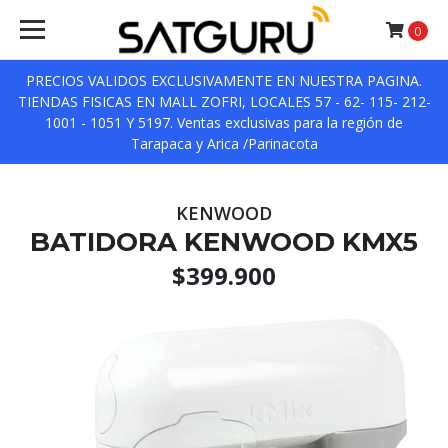
0
PRECIOS VALIDOS EXCLUSIVAMENTE EN NUESTRA PAGINA.
TIENDAS FISICAS EN MALL ZOFRI, LOCALES 57 - 62- 115- 212-
1001 - 1051 Y 5197. Ventas exclusivas para la región de
Tarapaca y Arica /Parinacota
KENWOOD
BATIDORA KENWOOD KMX5
$399.900