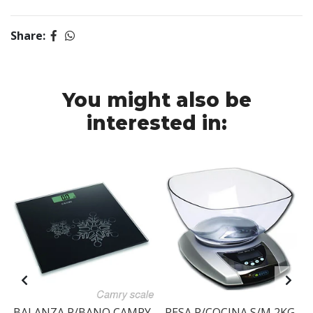
Share:
You might also be
interested in:
L
BALANZA P/BANO CAMRY
PESA P/COCINA S/M 2KG.