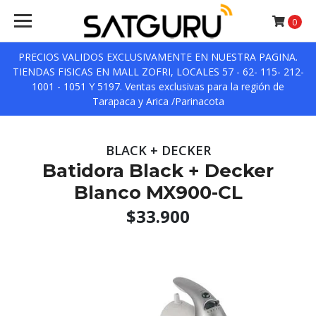
0
PRECIOS VALIDOS EXCLUSIVAMENTE EN NUESTRA PAGINA.
TIENDAS FISICAS EN MALL ZOFRI, LOCALES 57 - 62- 115- 212-
1001 - 1051 Y 5197. Ventas exclusivas para la región de
Tarapaca y Arica /Parinacota
BLACK + DECKER
Batidora Black + Decker
Blanco MX900-CL
$33.900