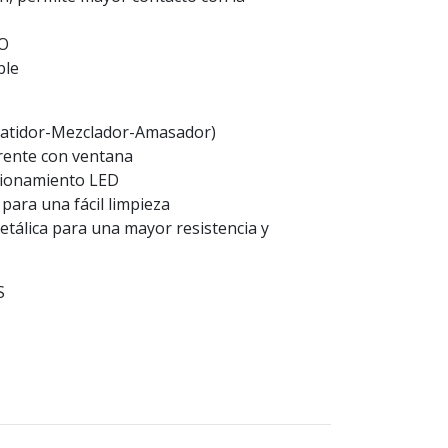
SO
ble
(Batidor-Mezclador-Amasador)
rente con ventana
cionamiento LED
para una fácil limpieza
etálica para una mayor resistencia y
S