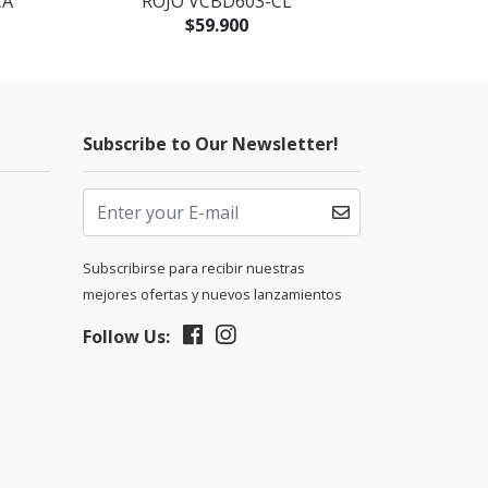
CA
ROJO VCBD603-CL
DECKER B
$59.900
Subscribe to Our Newsletter!
Subscribirse para recibir nuestras
mejores ofertas y nuevos lanzamientos
Follow Us: