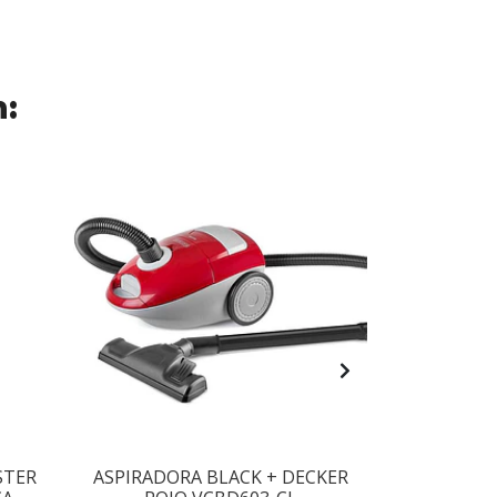
n:
STER
ASPIRADORA BLACK + DECKER
BATIDORA -