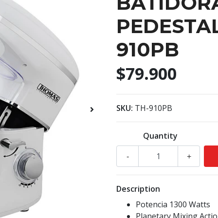
BATIDOR
PEDESTA
910PB
$79.900
SKU:
TH-910PB
Quantity
-
+
Description
Potencia 1300 Watts
Planetary Mixing Actio