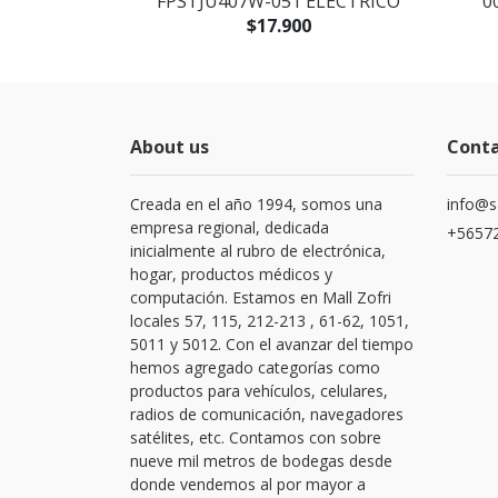
CHEF KM070
FPSTJU407W-051 ELECTRICO
0
0
$17.900
About us
Cont
Creada en el año 1994, somos una
info@s
empresa regional, dedicada
+56572
inicialmente al rubro de electrónica,
hogar, productos médicos y
computación. Estamos en Mall Zofri
locales 57, 115, 212-213 , 61-62, 1051,
5011 y 5012. Con el avanzar del tiempo
hemos agregado categorías como
productos para vehículos, celulares,
radios de comunicación, navegadores
satélites, etc. Contamos con sobre
nueve mil metros de bodegas desde
donde vendemos al por mayor a