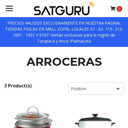
0
PRECIOS VALIDOS EXCLUSIVAMENTE EN NUESTRA PAGINA.
TIENDAS FISICAS EN MALL ZOFRI, LOCALES 57 - 62- 115- 212-
1001 - 1051 Y 5197. Ventas exclusivas para la región de
Tarapaca y Arica /Parinacota
ARROCERAS
3 Product(s)