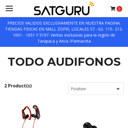
0
PRECIOS VALIDOS EXCLUSIVAMENTE EN NUESTRA PAGINA.
TIENDAS FISICAS EN MALL ZOFRI, LOCALES 57 - 62- 115- 212-
1001 - 1051 Y 5197. Ventas exclusivas para la región de
Tarapaca y Arica /Parinacota
TODO AUDIFONOS
2 Product(s)