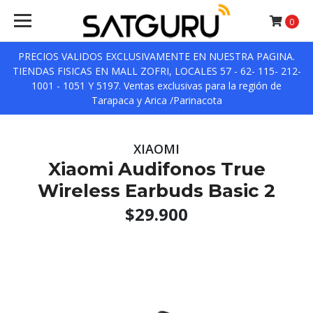
0
PRECIOS VALIDOS EXCLUSIVAMENTE EN NUESTRA PAGINA.
TIENDAS FISICAS EN MALL ZOFRI, LOCALES 57 - 62- 115- 212-
1001 - 1051 Y 5197. Ventas exclusivas para la región de
Tarapaca y Arica /Parinacota
XIAOMI
Xiaomi Audifonos True
Wireless Earbuds Basic 2
$29.900