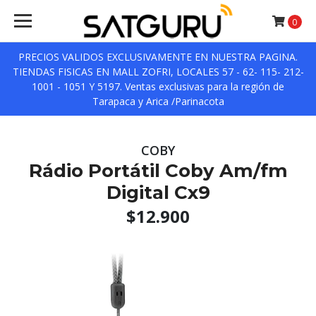
0
PRECIOS VALIDOS EXCLUSIVAMENTE EN NUESTRA PAGINA.
TIENDAS FISICAS EN MALL ZOFRI, LOCALES 57 - 62- 115- 212-
1001 - 1051 Y 5197. Ventas exclusivas para la región de
Tarapaca y Arica /Parinacota
COBY
Rádio Portátil Coby Am/fm
Digital Cx9
$12.900