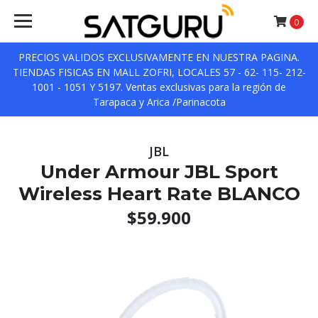
0
PRECIOS VALIDOS EXCLUSIVAMENTE EN NUESTRA PAGINA.
TIENDAS FISICAS EN MALL ZOFRI, LOCALES 57 - 62- 115- 212-
1001 - 1051 Y 5197. Ventas exclusivas para la región de
Tarapaca y Arica /Parinacota
JBL
Under Armour JBL Sport
Wireless Heart Rate BLANCO
$59.900