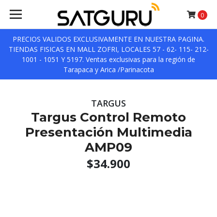
0
PRECIOS VALIDOS EXCLUSIVAMENTE EN NUESTRA PAGINA.
TIENDAS FISICAS EN MALL ZOFRI, LOCALES 57 - 62- 115- 212-
1001 - 1051 Y 5197. Ventas exclusivas para la región de
Tarapaca y Arica /Parinacota
TARGUS
Targus Control Remoto
Presentación Multimedia
AMP09
$34.900