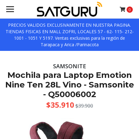
0
PRECIOS VALIDOS EXCLUSIVAMENTE EN NUESTRA PAGINA.
TIENDAS FISICAS EN MALL ZOFRI, LOCALES 57 - 62- 115- 212-
1001 - 1051 Y 5197. Ventas exclusivas para la región de
Tarapaca y Arica /Parinacota
SAMSONITE
Mochila para Laptop Emotion
Nine Ten 28L Vino - Samsonite
- Q50006002
$35.910
$39.900