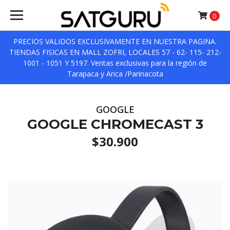
0
PRECIOS VALIDOS EXCLUSIVAMENTE EN NUESTRA PAGINA.
TIENDAS FISICAS EN MALL ZOFRI, LOCALES 57 - 62- 115- 212-
1001 - 1051 Y 5197. Ventas exclusivas para la región de
Tarapaca y Arica /Parinacota
GOOGLE
GOOGLE CHROMECAST 3
$30.900