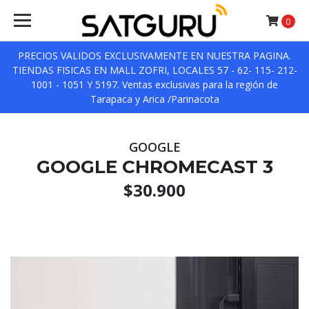
0
PRECIOS VALIDOS EXCLUSIVAMENTE EN NUESTRA PAGINA.
TIENDAS FISICAS EN MALL ZOFRI, LOCALES 57 - 62- 115- 212-
1001 - 1051 Y 5197. Ventas exclusivas para la región de
Tarapaca y Arica /Parinacota
GOOGLE
GOOGLE CHROMECAST 3
$30.900