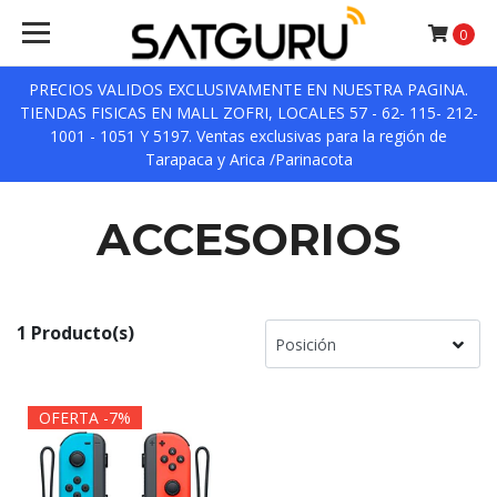
0
PRECIOS VALIDOS EXCLUSIVAMENTE EN NUESTRA PAGINA.
TIENDAS FISICAS EN MALL ZOFRI, LOCALES 57 - 62- 115- 212-
1001 - 1051 Y 5197. Ventas exclusivas para la región de
Tarapaca y Arica /Parinacota
ACCESORIOS
1 Producto(s)
OFERTA -7%