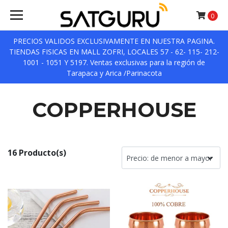
0
PRECIOS VALIDOS EXCLUSIVAMENTE EN NUESTRA PAGINA.
TIENDAS FISICAS EN MALL ZOFRI, LOCALES 57 - 62- 115- 212-
1001 - 1051 Y 5197. Ventas exclusivas para la región de
Tarapaca y Arica /Parinacota
COPPERHOUSE
16 Producto(s)