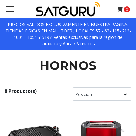
0
PRECIOS VALIDOS EXCLUSIVAMENTE EN NUESTRA PAGINA.
TIENDAS FISICAS EN MALL ZOFRI, LOCALES 57 - 62- 115- 212-
1001 - 1051 Y 5197. Ventas exclusivas para la región de
Tarapaca y Arica /Parinacota
HORNOS
8 Producto(s)