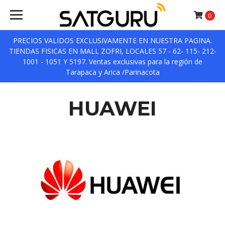
0
PRECIOS VALIDOS EXCLUSIVAMENTE EN NUESTRA PAGINA.
TIENDAS FISICAS EN MALL ZOFRI, LOCALES 57 - 62- 115- 212-
1001 - 1051 Y 5197. Ventas exclusivas para la región de
Tarapaca y Arica /Parinacota
HUAWEI