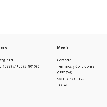
acto
Menú
atguru.cl
Contacto
416888 // +56931801086
Terminos y Condiciones
OFERTAS
SALUD Y COCINA
TOTAL