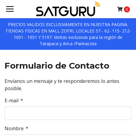
0
PRECIOS VALIDOS EXCLUSIVAMENTE EN NUESTRA PAGINA.
TIENDAS FISICAS EN MALL ZOFRI, LOCALES 57 - 62- 115- 212-
1001 - 1051 Y 5197. Ventas exclusivas para la región de
Tarapaca y Arica /Parinacota
Formulario de Contacto
Envíanos un mensaje y te responderemos lo antes
posible.
E-mail
*
Nombre
*