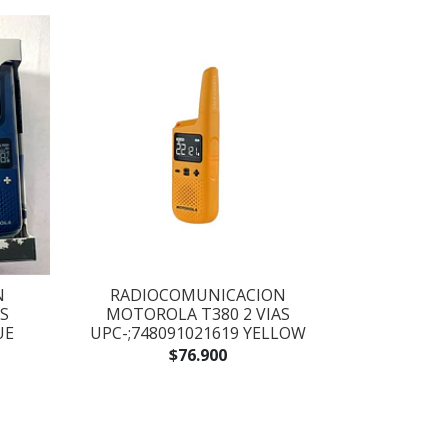
N
RADIOCOMUNICACION
S
MOTOROLA T380 2 VIAS
UE
UPC-;748091021619 YELLOW
$76.900