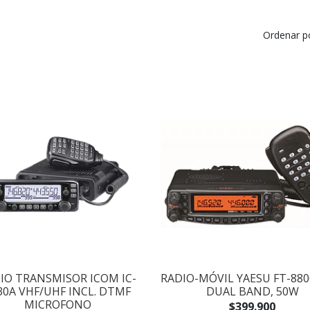
Ordenar p
IO TRANSMISOR ICOM IC-
RADIO-MÓVIL YAESU FT-880
30A VHF/UHF INCL. DTMF
DUAL BAND, 50W
MICROFONO
$399.900