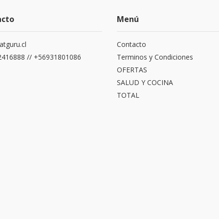
acto
Menú
atguru.cl
Contacto
416888 // +56931801086
Terminos y Condiciones
OFERTAS
SALUD Y COCINA
TOTAL