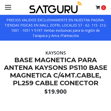
0
PRECIOS VALIDOS EXCLUSIVAMENTE EN NUESTRA PAGINA.
TIENDAS FISICAS EN MALL ZOFRI, LOCALES 57 - 62- 115- 212-
1001 - 1051 Y 5197. Ventas exclusivas para la región de
Tarapaca y Arica /Parinacota
KAYSONS
BASE MAGNETICA PARA
ANTENA KAYSONS PS110 BASE
MAGNETICA C/4MT.CABLE,
PL259 CABLE CONECTOR
$19.900