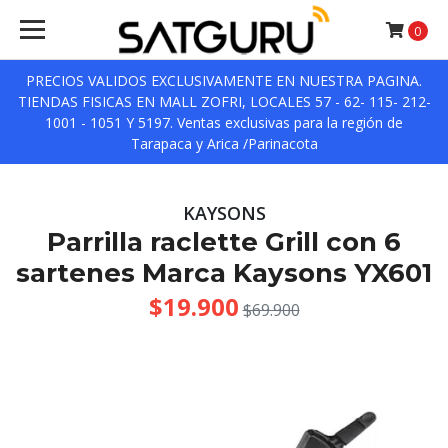
0
PRECIOS VALIDOS EXCLUSIVAMENTE EN NUESTRA PAGINA.
TIENDAS FISICAS EN MALL ZOFRI, LOCALES 57 - 62- 115- 212-
1001 - 1051 Y 5197. Ventas exclusivas para la región de
Tarapaca y Arica /Parinacota
KAYSONS
Parrilla raclette Grill con 6
sartenes Marca Kaysons YX601
$19.900
$69.900