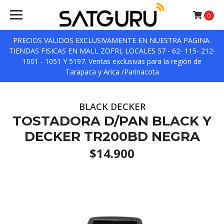
0
PRECIOS VALIDOS EXCLUSIVAMENTE EN NUESTRA PAGINA.
TIENDAS FISICAS EN MALL ZOFRI, LOCALES 57 - 62- 115- 212-
1001 - 1051 Y 5197. Ventas exclusivas para la región de
Tarapaca y Arica /Parinacota
BLACK DECKER
TOSTADORA D/PAN BLACK Y
DECKER TR200BD NEGRA
$14.900