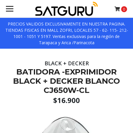
0
PRECIOS VALIDOS EXCLUSIVAMENTE EN NUESTRA PAGINA.
TIENDAS FISICAS EN MALL ZOFRI, LOCALES 57 - 62- 115- 212-
1001 - 1051 Y 5197. Ventas exclusivas para la región de
Tarapaca y Arica /Parinacota
BLACK + DECKER
BATIDORA -EXPRIMIDOR
BLACK + DECKER BLANCO
CJ650W-CL
$16.900