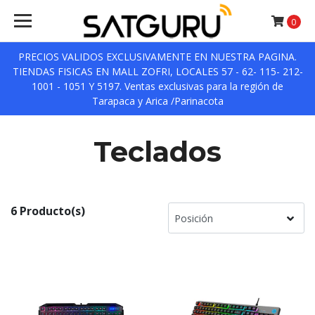
0
PRECIOS VALIDOS EXCLUSIVAMENTE EN NUESTRA PAGINA.
TIENDAS FISICAS EN MALL ZOFRI, LOCALES 57 - 62- 115- 212-
1001 - 1051 Y 5197. Ventas exclusivas para la región de
Tarapaca y Arica /Parinacota
Teclados
6 Producto(s)