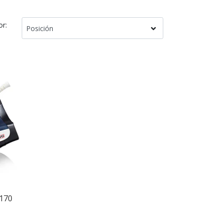
or:
170