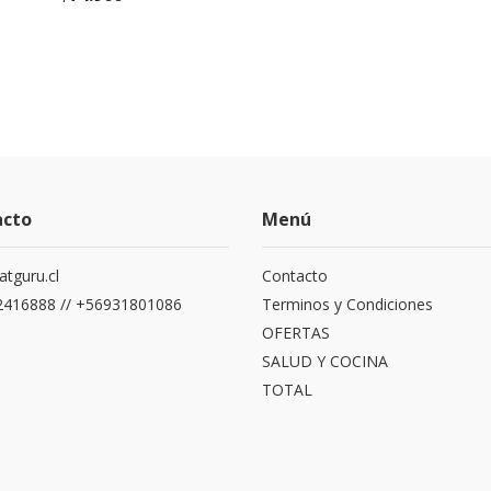
acto
Menú
atguru.cl
Contacto
416888 // +56931801086
Terminos y Condiciones
OFERTAS
SALUD Y COCINA
TOTAL