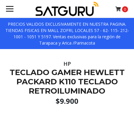
0
PRECIOS VALIDOS EXCLUSIVAMENTE EN NUESTRA PAGINA.
TIENDAS FISICAS EN MALL ZOFRI, LOCALES 57 - 62- 115- 212-
1001 - 1051 Y 5197. Ventas exclusivas para la región de
Tarapaca y Arica /Parinacota
HP
TECLADO GAMER HEWLETT
PACKARD K110 TECLADO
RETROILUMINADO
$9.900