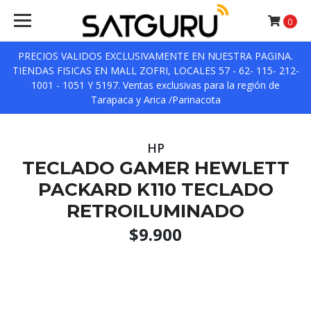
0
PRECIOS VALIDOS EXCLUSIVAMENTE EN NUESTRA PAGINA.
TIENDAS FISICAS EN MALL ZOFRI, LOCALES 57 - 62- 115- 212-
1001 - 1051 Y 5197. Ventas exclusivas para la región de
Tarapaca y Arica /Parinacota
HP
TECLADO GAMER HEWLETT
PACKARD K110 TECLADO
RETROILUMINADO
$9.900