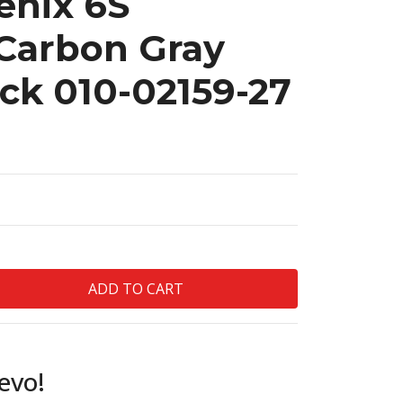
enix 6S
Carbon Gray
ck 010-02159-27
evo!