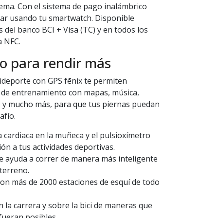
lema. Con el sistema de pago inalámbrico
r usando tu smartwatch. Disponible
 del banco BCI + Visa (TC) y en todos los
a NFC.
mo para rendir más
tideporte con GPS fēnix te permiten
 de entrenamiento con mapas, música,
mo y mucho más, para que tus piernas puedan
afío.
a cardiaca en la muñeca y el pulsioxímetro
n a tus actividades deportivas.
e ayuda a correr de manera más inteligente
 terreno.
on más de 2000 estaciones de esquí de todo
 la carrera y sobre la bici de maneras que
fueran posibles.