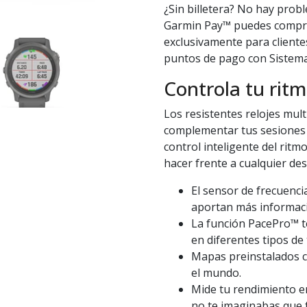
¿Sin billetera? No hay prob
Garmin Pay™ puedes compra
exclusivamente para clientes
puntos de pago con Sistem
Controla tu rit
Los resistentes relojes mul
complementar tus sesiones
control inteligente del rit
hacer frente a cualquier des
El sensor de frecuenci
aportan más informació
La función PacePro™ t
en diferentes tipos de
Mapas preinstalados c
el mundo.
Mide tu rendimiento en
no te imaginabas que 