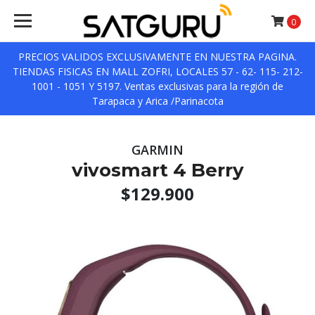
0
PRECIOS VALIDOS EXCLUSIVAMENTE EN NUESTRA PAGINA.
TIENDAS FISICAS EN MALL ZOFRI, LOCALES 57 - 62- 115- 212-
1001 - 1051 Y 5197. Ventas exclusivas para la región de
Tarapaca y Arica /Parinacota
GARMIN
vivosmart 4 Berry
$129.900