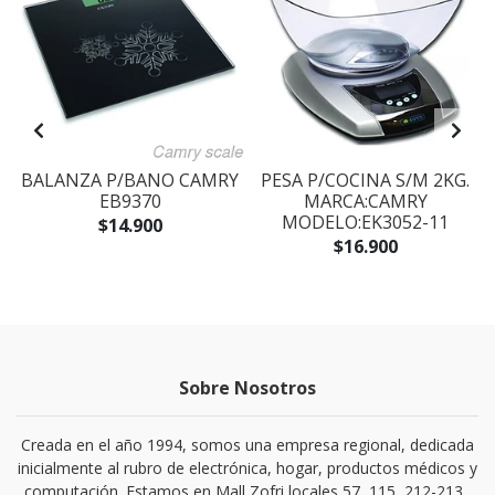
L
BALANZA P/BANO CAMRY
PESA P/COCINA S/M 2KG.
EB9370
MARCA:CAMRY
MODELO:EK3052-11
$14.900
$16.900
Sobre Nosotros
Creada en el año 1994, somos una empresa regional, dedicada
inicialmente al rubro de electrónica, hogar, productos médicos y
computación. Estamos en Mall Zofri locales 57, 115, 212-213 ,