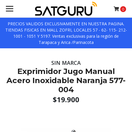
0
PRECIOS VALIDOS EXCLUSIVAMENTE EN NUESTRA PAGINA.
TIENDAS FISICAS EN MALL ZOFRI, LOCALES 57 - 62- 115- 212-
1001 - 1051 Y 5197. Ventas exclusivas para la región de
Tarapaca y Arica /Parinacota
SIN MARCA
Exprimidor Jugo Manual
Acero Inoxidable Naranja 577-
004
$19.900