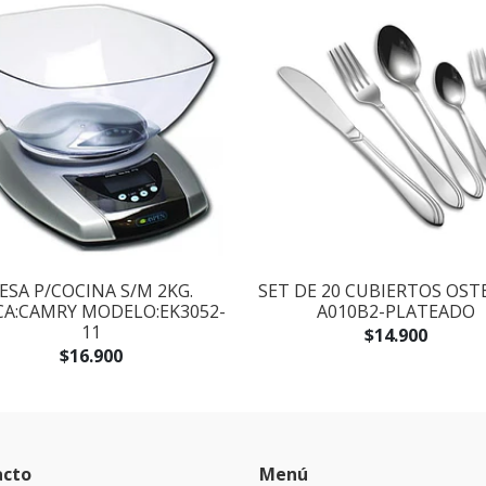
ESA P/COCINA S/M 2KG.
SET DE 20 CUBIERTOS OST
A:CAMRY MODELO:EK3052-
A010B2-PLATEADO
11
$14.900
$16.900
acto
Menú