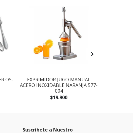
ER OS-
EXPRIMIDOR JUGO MANUAL
HUMIDIFIC
ACERO INOXIDABLE NARANJA 577-
COOL MIST
004
$19.900
Suscríbete a Nuestro