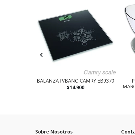
ESIONAL
BALANZA P/BANO CAMRY EB9370
P
CHEF KM070
MARC
$14.900
0
Sobre Nosotros
Cont