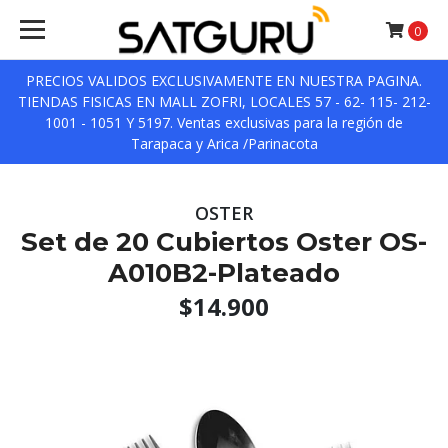
0
PRECIOS VALIDOS EXCLUSIVAMENTE EN NUESTRA PAGINA.
TIENDAS FISICAS EN MALL ZOFRI, LOCALES 57 - 62- 115- 212-
1001 - 1051 Y 5197. Ventas exclusivas para la región de
Tarapaca y Arica /Parinacota
OSTER
Set de 20 Cubiertos Oster OS-
A010B2-Plateado
$14.900