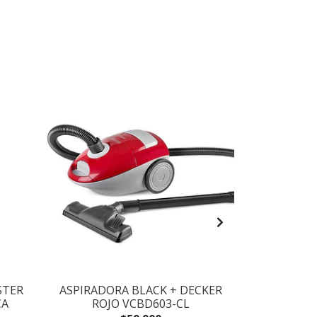
STER
ASPIRADORA BLACK + DECKER
BATIDORA -
CA
ROJO VCBD603-CL
DECKER B