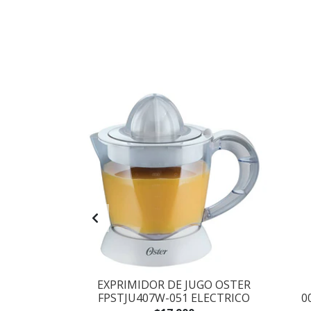
ESIONAL
EXPRIMIDOR DE JUGO OSTER
CHEF KM070
FPSTJU407W-051 ELECTRICO
0