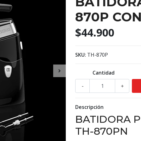
BATIDOR
870P CO
$44.900
SKU:
TH-870P
Cantidad
-
+
Descripción
BATIDORA 
TH-870PN