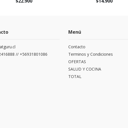
$22.900
$14.900
acto
Menú
atguru.cl
Contacto
416888 // +56931801086
Terminos y Condiciones
OFERTAS
SALUD Y COCINA
TOTAL