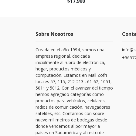
0
$17.900
Sobre Nosotros
Cont
Creada en el año 1994, somos una
info@s
empresa regional, dedicada
+56572
inicialmente al rubro de electrónica,
hogar, productos médicos y
computación. Estamos en Mall Zofri
locales 57, 115, 212-213 , 61-62, 1051,
5011 y 5012. Con el avanzar del tiempo
hemos agregado categorías como
productos para vehículos, celulares,
radios de comunicación, navegadores
satélites, etc. Contamos con sobre
nueve mil metros de bodegas desde
donde vendemos al por mayor a
países en Sudamérica y al resto de