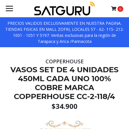
0
PRECIOS VALIDOS EXCLUSIVAMENTE EN NUESTRA PAGINA.
TIENDAS FISICAS EN MALL ZOFRI, LOCALES 57 - 62- 115- 212-
1001 - 1051 Y 5197. Ventas exclusivas para la región de
Tarapaca y Arica /Parinacota
COPPERHOUSE
VASOS SET DE 4 UNIDADES
450ML CADA UNO 100%
COBRE MARCA
COPPERHOUSE CC-2-118/4
$34.900