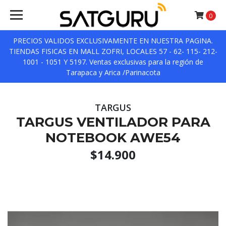
0
PRECIOS VALIDOS EXCLUSIVAMENTE EN NUESTRA PAGINA.
TIENDAS FISICAS EN MALL ZOFRI, LOCALES 57 - 62- 115- 212-
1001 - 1051 Y 5197. Ventas exclusivas para la región de
Tarapaca y Arica /Parinacota
TARGUS
TARGUS VENTILADOR PARA
NOTEBOOK AWE54
$14.900