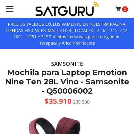
0
PRECIOS VALIDOS EXCLUSIVAMENTE EN NUESTRA PAGINA.
TIENDAS FISICAS EN MALL ZOFRI, LOCALES 57 - 62- 115- 212-
1001 - 1051 Y 5197. Ventas exclusivas para la región de
Tarapaca y Arica /Parinacota
SAMSONITE
Mochila para Laptop Emotion
Nine Ten 28L Vino - Samsonite
- Q50006002
$35.910
$39.900