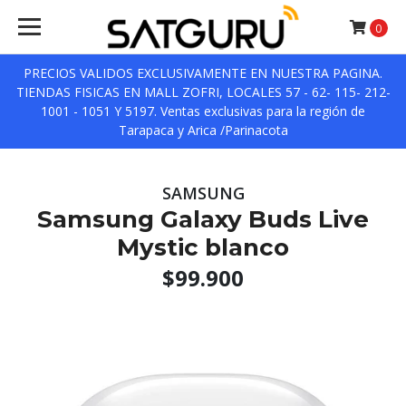
0
PRECIOS VALIDOS EXCLUSIVAMENTE EN NUESTRA PAGINA.
TIENDAS FISICAS EN MALL ZOFRI, LOCALES 57 - 62- 115- 212-
1001 - 1051 Y 5197. Ventas exclusivas para la región de
Tarapaca y Arica /Parinacota
SAMSUNG
Samsung Galaxy Buds Live
Mystic blanco
$99.900