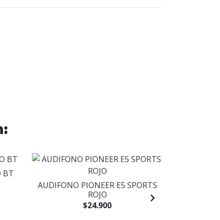
n:
SALE -25%
 BT
AUDIFONO PIONEER E5 SPORTS
CONTROLAD
ROJO
WH - P
$24.900
$149