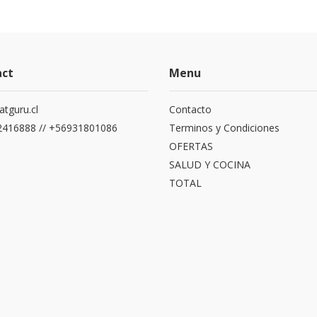
act
Menu
atguru.cl
Contacto
416888 // +56931801086
Terminos y Condiciones
OFERTAS
SALUD Y COCINA
TOTAL