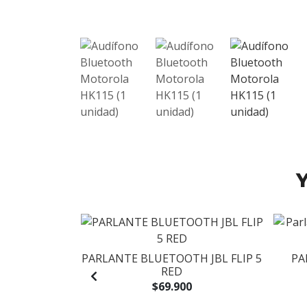
Y
O AKG Y23
PARLANTE BLUETOOTH JBL FLIP 5
PA
CON MIC
RED
.900
$69.900