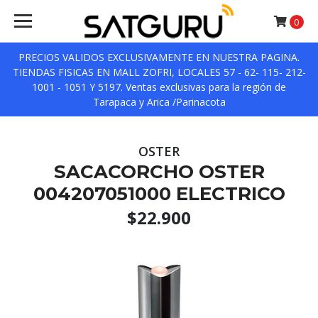
0
PRECIOS VALIDOS EXCLUSIVAMENTE EN NUESTRA PAGINA.
TIENDAS FISICAS EN MALL ZOFRI, LOCALES 57 - 62- 115- 212-
1001 - 1051 Y 5197. Ventas exclusivas para la región de
Tarapaca y Arica /Parinacota
OSTER
SACACORCHO OSTER
004207051000 ELECTRICO
$22.900