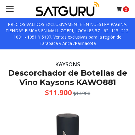
0
PRECIOS VALIDOS EXCLUSIVAMENTE EN NUESTRA PAGINA.
TIENDAS FISICAS EN MALL ZOFRI, LOCALES 57 - 62- 115- 212-
1001 - 1051 Y 5197. Ventas exclusivas para la región de
Tarapaca y Arica /Parinacota
KAYSONS
Descorchador de Botellas de
Vino Kaysons KAWO881
$11.900
$14.900