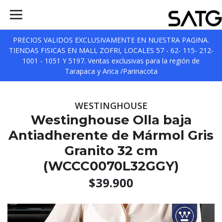
PRECIOS VALIDOS EXCLUSIVAMENTE EN NUESTRA PAGINA.
TIENDAS FISICAS EN MALL ZOFRI, LOCALES 57 - 62- 115- 212-
1001 - 1051 Y 5197. Ventas exclusivas para la región de
Tarapaca y Arica /Parinacota
WESTINGHOUSE
Westinghouse Olla baja
Antiadherente de Mármol Gris
Granito 32 cm
(WCCC0070L32GGY)
$39.900