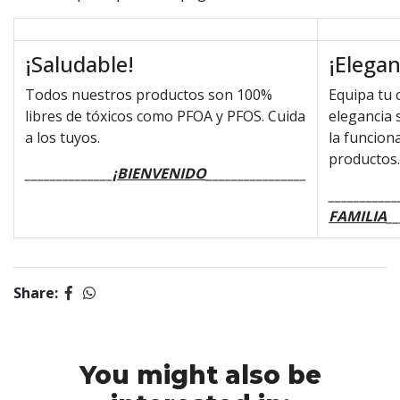
¡Saludable!
¡Elegan
Todos nuestros productos son 100%
Equipa tu 
libres de tóxicos como PFOA y PFOS. Cuida
elegancia s
a los tuyos.
la funcion
productos.
______________
¡BIENVENIDO
________________
___________
FAMILIA
__
Share:
You might also be