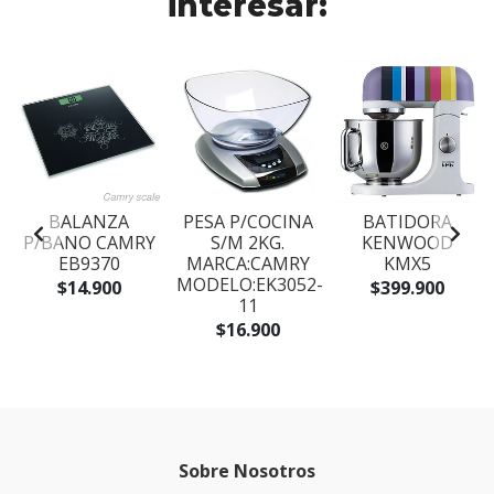
interesar:
BALANZA
PESA P/COCINA
BATIDORA
L
P/BANO CAMRY
S/M 2KG.
KENWOOD
EB9370
MARCA:CAMRY
KMX5
MODELO:EK3052-
$14.900
$399.900
11
$16.900
Sobre Nosotros