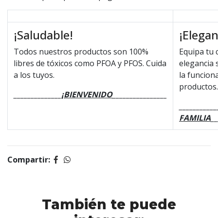
¡Saludable!
¡Elegan
Todos nuestros productos son 100%
Equipa tu 
libres de tóxicos como PFOA y PFOS. Cuida
elegancia s
a los tuyos.
la funcion
productos.
______________
¡BIENVENIDO
________________
___________
FAMILIA
__
Compartir:
También te puede