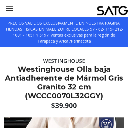
PRECIOS VALIDOS EXCLUSIVAMENTE EN NUESTRA PAGINA.
TIENDAS FISICAS EN MALL ZOFRI, LOCALES 57 - 62- 115- 212-
1001 - 1051 Y 5197. Ventas exclusivas para la región de
Tarapaca y Arica /Parinacota
WESTINGHOUSE
Westinghouse Olla baja
Antiadherente de Mármol Gris
Granito 32 cm
(WCCC0070L32GGY)
$39.900