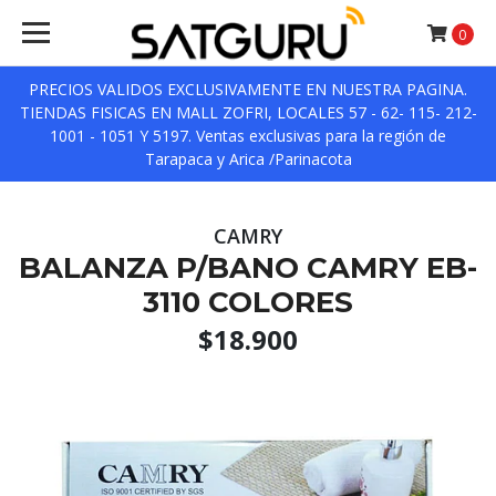
0
PRECIOS VALIDOS EXCLUSIVAMENTE EN NUESTRA PAGINA.
TIENDAS FISICAS EN MALL ZOFRI, LOCALES 57 - 62- 115- 212-
1001 - 1051 Y 5197. Ventas exclusivas para la región de
Tarapaca y Arica /Parinacota
CAMRY
BALANZA P/BANO CAMRY EB-
3110 COLORES
$18.900