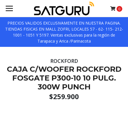
0
PRECIOS VALIDOS EXCLUSIVAMENTE EN NUESTRA PAGINA.
TIENDAS FISICAS EN MALL ZOFRI, LOCALES 57 - 62- 115- 212-
1001 - 1051 Y 5197. Ventas exclusivas para la región de
Tarapaca y Arica /Parinacota
ROCKFORD
CAJA C/WOOFER ROCKFORD
FOSGATE P300-10 10 PULG.
300W PUNCH
$259.900