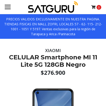
0
PRECIOS VALIDOS EXCLUSIVAMENTE EN NUESTRA PAGINA.
TIENDAS FISICAS EN MALL ZOFRI, LOCALES 57 - 62- 115- 212-
1001 - 1051 Y 5197. Ventas exclusivas para la región de
Tarapaca y Arica /Parinacota
XIAOMI
CELULAR Smartphone MI 11
Lite 5G 128GB Negro
$276.900