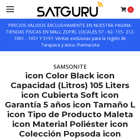
0
PRECIOS VALIDOS EXCLUSIVAMENTE EN NUESTRA PAGINA.
TIENDAS FISICAS EN MALL ZOFRI, LOCALES 57 - 62- 115- 212-
1001 - 1051 Y 5197. Ventas exclusivas para la región de
Tarapaca y Arica /Parinacota
SAMSONITE
icon Color Black icon
Capacidad (Litros) 105 Liters
icon Cubierta Soft icon
Garantía 5 años icon Tamaño L
icon Tipo de Producto Maleta
icon Material Poliéster icon
Colección Popsoda icon